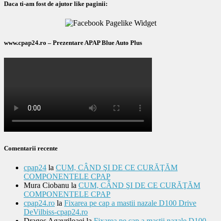
Daca ti-am fost de ajutor like paginii:
www.cpap24.ro – Prezentare APAP Blue Auto Plus
Comentarii recente
cpap24
la
CUM, CÂND ŞI DE CE CURĂŢĂM
COMPONENTELE CPAP
Mura Ciobanu
la
CUM, CÂND ŞI DE CE CURĂŢĂM
COMPONENTELE CPAP
cpap24.ro
la
Fixarea pe cap a mastii nazale D100 Drive
DeVilbiss-cpap24.ro
Dragos Agavriloaei
la
Fixarea pe cap a mastii nazale D100