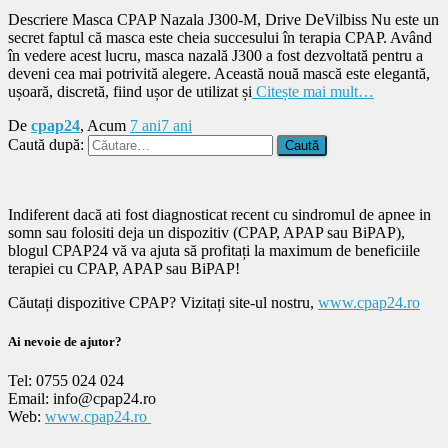
Descriere Masca CPAP Nazala J300-M, Drive DeVilbiss Nu este un
secret faptul că masca este cheia succesului în terapia CPAP. Având
în vedere acest lucru, masca nazală J300 a fost dezvoltată pentru a
deveni cea mai potrivită alegere. Această nouă mască este elegantă,
ușoară, discretă, fiind ușor de utilizat și
Citește mai mult…
De
cpap24
, Acum
7 ani
7 ani
Caută după:
Indiferent dacă ati fost diagnosticat recent cu sindromul de apnee in
somn sau folositi deja un dispozitiv (CPAP, APAP sau BiPAP),
blogul CPAP24 vă va ajuta să profitați la maximum de beneficiile
terapiei cu CPAP, APAP sau BiPAP!
Căutați dispozitive CPAP? Vizitați site-ul nostru,
www.cpap24.ro
Ai nevoie de ajutor?
Tel: 0755 024 024
Email: info@cpap24.ro
Web:
www.cpap24.ro